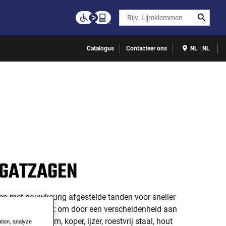
Search
Catalogus
Contacteer ons
NL | NL
 GATZAGEN
n met nauwkeurig afgestelde tanden voor sneller
rzaam en in staat om door een verscheidenheid aan
nder aluminium, koper, ijzer, roestvrij staal, hout
ation, analyze