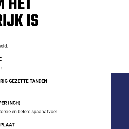
 HET
IJK IS
eid.
E
r
RIG GEZETTE TANDEN
PER INCH)
torsie en betere spaanafvoer
NPLAAT