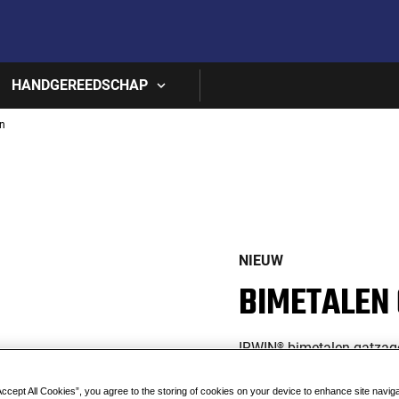
Skip to main content
HANDGEREEDSCHAP
n
NIEUW
BIMETALEN
IRWIN
bimetalen gatzage
®
boren. Ze zijn sterk, duu
materialen te zagen, waaro
Accept All Cookies”, you agree to the storing of cookies on your device to enhance site navig