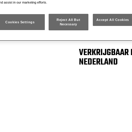
nd assist in our marketing efforts.
en zink.
BIMETAAL TECH
Reject All But
Accept All Cookies
Cookies Settings
Necessary
SNEL SNIJDEN
WELDTEC™ DUU
VERKRIJGBAAR 
NEDERLAND