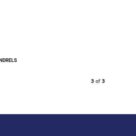
NDRELS
3
of
3