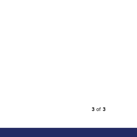
3
of
3