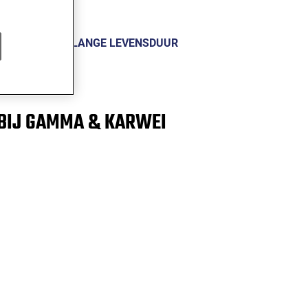
NOLOGIE MET LANGE LEVENSDUUR
RZAAMHEID
BIJ GAMMA & KARWEI