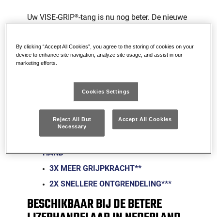
Uw VISE-GRIP
-tang is nu nog beter. De nieuwe
®
IRWIN
VISE-GRIP
10CR™-tang met gebogen
®
®
bek en draadknipper
heeft een 20% kleinere
By clicking “Accept All Cookies”, you agree to the storing of cookies on your
spanwijdte
en een trekkerloos FAST
*
device to enhance site navigation, analyze site usage, and assist in our
RELEASE™-mechanisme dat met één hand kan
marketing efforts.
worden bediend, waardoor het openen twee
keer zo snel gaat
. Wat betekent dit voor
***
Cookies Settings
monteurs, timmerlui en onderhoudstechnici?
Meer controle, meer comfort en minder
Reject All But
Accept All Cookies
vermoeidheid.
Necessary
20% MINDER SPANWIJDTE VAN DE
HAND*
3X MEER GRIJPKRACHT**
2X SNELLERE ONTGRENDELING***
BESCHIKBAAR BIJ DE BETERE