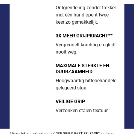
Ontgrendeling zonder trekker
met één hand opent twee
keer zo gemakkelijk.
3X MEER GRIJPKRACHT**
Vergrendelt krachtig en glijdt
nooit weg.
MAXIMALE STERKTE EN
DUURZAAMHEID
Hoogwaardig hittebehandeld
gelegeerd staal
VEILIGE GRIP
Verzonken stalen textuur
* Vergeleken met het vorige VISE-GRIP® FAST RELEASE™ ontwerp.