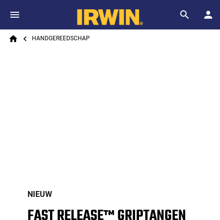
Skip to main content
Breadcrumb
Search
HANDGEREEDSCHAP
Home
NIEUW
FAST RELEASE™ GRIPTANGEN