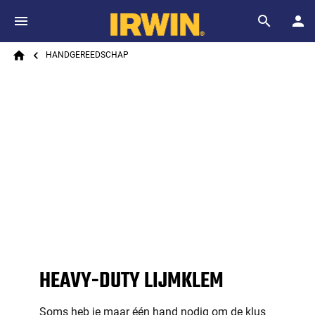
Skip to main content
Breadcrumb
Search
HANDGEREEDSCHAP
Home
HEAVY-DUTY LIJMKLEM
Soms heb je maar één hand nodig om de klus