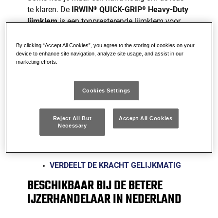
te klaren. De
IRWIN
QUICK-GRIP
Heavy-Duty
®
®
lijmklem
is een toppresterende lijmklem voor
éénhandig gebruik, perfect voor installatie,
sloopwerk of ruwe lijmwerkzaamheden. Deze
By clicking “Accept All Cookies”, you agree to the storing of cookies on your
device to enhance site navigation, analyze site usage, and assist in our
klem heeft de vorm, de kenmerken en de
marketing efforts.
drukkracht die nodig is voor elke klemklus. Of
het nu gaat om een klein bijproject of
grootschalige houtbewerking, met de IRWIN
®
Cookies Settings
QUICK-GRIP
Heavy-Duty éénhandslijmklem
®
bent u altijd geholpen.
Reject All But
Accept All Cookies
Necessary
TOT 272 KG KLEMDRUK
QUICK-RELEASE™ TREKKER
VERDEELT DE KRACHT GELIJKMATIG
BESCHIKBAAR BIJ DE BETERE
IJZERHANDELAAR IN NEDERLAND